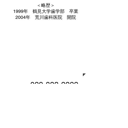
＜略歴＞
1999年 鶴見大学歯学部 卒業
2004年 荒川歯科医院 開院
ご予約・お問合せ
029-833-2222
急患随時受付しております。
​お問合せ・ご相談フォーム
お名前