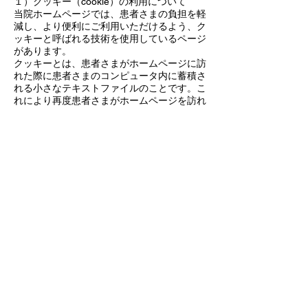
１）クッキー（cookie）の利用について
当院ホームページでは、患者さまの負担を軽
減し、より便利にご利用いただけるよう、ク
ッキーと呼ばれる技術を使用しているページ
があります。
クッキーとは、患者さまがホームページに訪
れた際に患者さまのコンピュータ内に蓄積さ
れる小さなテキストファイルのことです。こ
れにより再度患者さまがホームページを訪れ
た際に患者さまのコンピュータが認識され、
利便性が向上します。クッキーの中には個人
が特定できる情報は残りません。
ほとんどのコンピュータのブラウザがクッキ
ーを受け入れられるように設定されています
が、ご使用のブラウザでクッキーの受け入れ
を拒否する設定をすることも可能です。但
し、その結果、ホームページの一部の機能が
正常に作動しない場合がありますのでご了承
ください。
２）他サイトのリンクについて
当院ホームページには、患者さまに対し、有
用な情報・サービスをご提供するため他の医
院の運営するホームページへのリンクがあり
ます。リンク先のホームページにおける個人